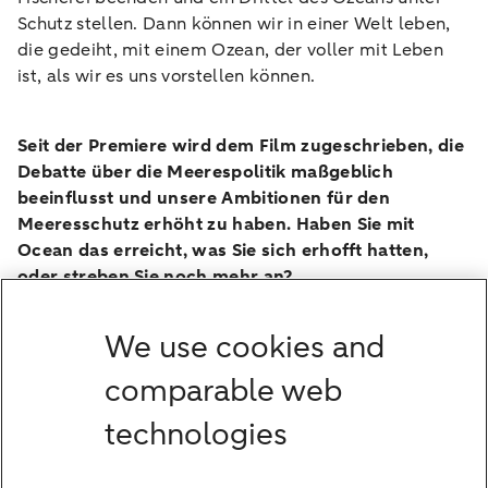
Schutz stellen. Dann können wir in einer Welt leben,
die gedeiht, mit einem Ozean, der voller mit Leben
ist, als wir es uns vorstellen können.
Seit der Premiere wird dem Film zugeschrieben, die
Debatte über die Meerespolitik maßgeblich
beeinflusst und unsere Ambitionen für den
Meeresschutz erhöht zu haben. Haben Sie mit
Ocean das erreicht, was Sie sich erhofft hatten,
oder streben Sie noch mehr an?
Nowlan: Wir hatten gehofft, dass wir einen spürbaren
Unterschied machen würden. Tatsächlich war mir das
We use cookies and
so wichtig, dass ich die Mission als gescheitert
betrachtet hätte, wenn der Film nicht zu einer echten
comparable web
Veränderungen geführt hätte, etwa zur Ausweisung
eines neuen Meeresschutzgebiets. Für mich fühlt sich
technologies
Ocean wie das erste Kapitel an. Und jetzt bereite ich
mich auf das zweite Kapitel vor.