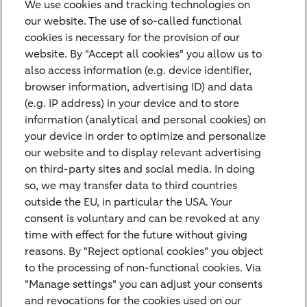
We use cookies and tracking technologies on
our website. The use of so-called functional
Tags
cookies is necessary for the provision of our
website. By "Accept all cookies" you allow us to
Investing for better
also access information (e.g. device identifier,
browser information, advertising ID) and data
(e.g. IP address) in your device and to store
information (analytical and personal cookies) on
your device in order to optimize and personalize
our website and to display relevant advertising
Disclaimer
on third-party sites and social media. In doing
so, we may transfer data to third countries
Diese Ausarbeitung der ABN AMRO Bank N.V.
outside the EU, in particular the USA. Your
Frankfurt Branch (nachfolgend „Bethmann
consent is voluntary and can be revoked at any
HAL") stellt weder ein Angebot noch eine
time with effect for the future without giving
Beratung oder Aufforderung zum Kauf oder
Wichtige Hinweise
reasons. By "Reject optional cookies" you object
Verkauf irgendeiner Finanzanlage noch eine
to the processing of non-functional cookies. Via
offizielle Bestätigung einer Transaktion dar,
"Manage settings" you can adjust your consents
sondern dient ausschließlich der Information
and revocations for the cookies used on our