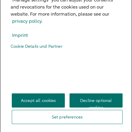
"Manage settings" you can adjust your consents
and revocations for the cookies used on our
website. For more information, please see our
Our Branches
privacy policy.
Credit Card
Imprint
Viewpoints
Cookie Details und Partner
Contact
Digital Banking
Career
Imprint
Legal Notice
Privacy Policy
US Persons
Accessibility
Cookie Settings
Accept all cookies
Decline optional
cookies
Set preferences
© 2026 ABN AMRO