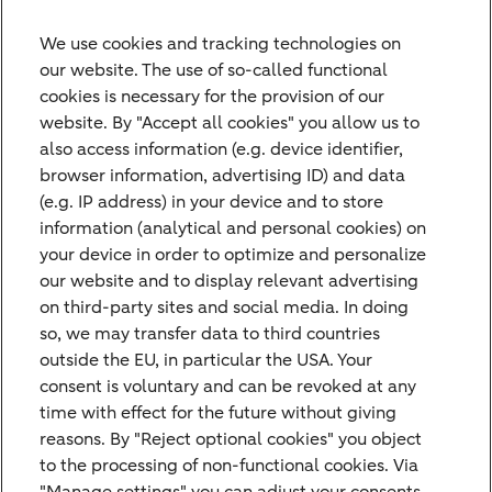
We use cookies and tracking technologies on
our website. The use of so-called functional
cookies is necessary for the provision of our
website. By "Accept all cookies" you allow us to
Sicheres Banking
also access information (e.g. device identifier,
Sicherheit hat für Bethmann HAL oberste
browser information, advertising ID) and data
(e.g. IP address) in your device and to store
Priorität. Aus diesem Grund haben wir
information (analytical and personal cookies) on
umfangreiche Sicherheitssysteme installiert,
your device in order to optimize and personalize
um Ihre Transaktionen und die Daten, die
our website and to display relevant advertising
on third-party sites and social media. In doing
Sie über das Internet übertragen, zu
so, we may transfer data to third countries
schützen. Was Sie weiterhin für sicheres
outside the EU, in particular the USA. Your
Banking tun können, erfahren Sie hier.
consent is voluntary and can be revoked at any
time with effect for the future without giving
reasons. By "Reject optional cookies" you object
Informationen zu sicherem Banking
to the processing of non-functional cookies. Via