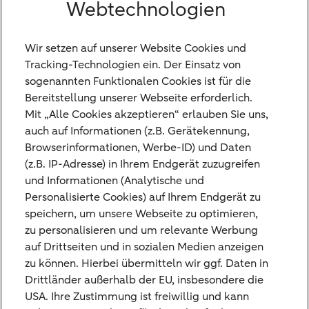
Webtechnologien
In welcher Region beraten Sie von München
aus?
Wir setzen auf unserer Website Cookies und
Welche Rolle spielt Private Equity in der
Tracking-Technologien ein. Der Einsatz von
Beratung der Bethmann HAL in München?
sogenannten Funktionalen Cookies ist für die
Bereitstellung unserer Webseite erforderlich.
Mit „Alle Cookies akzeptieren“ erlauben Sie uns,
auch auf Informationen (z.B. Gerätekennung,
Browserinformationen, Werbe-ID) und Daten
(z.B. IP-Adresse) in Ihrem Endgerät zuzugreifen
und Informationen (Analytische und
Personalisierte Cookies) auf Ihrem Endgerät zu
Kontaktieren Sie uns
speichern, um unsere Webseite zu optimieren,
zu personalisieren und um relevante Werbung
Sie haben Fragen oder Anregungen und
auf Drittseiten und in sozialen Medien anzeigen
möchten mit uns Kontakt
zu können. Hierbei übermitteln wir ggf. Daten in
Drittländer außerhalb der EU, insbesondere die
aufnehmen? Nutzen Sie hierfür gerne unser
USA. Ihre Zustimmung ist freiwillig und kann