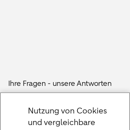
Ihre Fragen - unsere Antworten
Welche Services und Produkte bieten Sie an?
Nutzung von Cookies
Welche Besonderheiten prägen die Beratung
der Bethmann HAL in München?
und vergleichbare