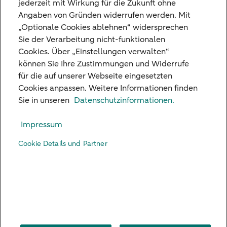
Kontaktformular.
jederzeit mit Wirkung für die Zukunft ohne
Angaben von Gründen widerrufen werden. Mit
„Optionale Cookies ablehnen“ widersprechen
Zum Kontaktformular
Sie der Verarbeitung nicht-funktionalen
Cookies. Über „Einstellungen verwalten“
können Sie Ihre Zustimmungen und Widerrufe
für die auf unserer Webseite eingesetzten
Cookies anpassen. Weitere Informationen finden
Unsere Niederlassungen
Sie in unseren
Datenschutzinformationen.
Kreditkarte
Impressum
Standpunkte
Cookie Details und Partner
Kontakt
Digital Banking
Karriere
Impressum
Rechtliche Hinweise
Datenschutz
US Persons