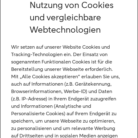
Bedarfssituationen
–
schnell und
Nutzung von Cookies
unkompliziert umgesetzt, zu
und vergleichbare
marktorientierten Konditionen.
Webtechnologien
Fragen Sie uns nach individuellen
kurz- und
langfristigen Finanzierungskonzepten. Wir
Wir setzen auf unserer Website Cookies und
beraten Sie gerne persönlich und
Tracking-Technologien ein. Der Einsatz von
ausführlich.
sogenannten Funktionalen Cookies ist für die
Bereitstellung unserer Webseite erforderlich.
Mit „Alle Cookies akzeptieren“ erlauben Sie uns,
auch auf Informationen (z.B. Gerätekennung,
Browserinformationen, Werbe-ID) und Daten
(z.B. IP-Adresse) in Ihrem Endgerät zuzugreifen
und Informationen (Analytische und
Personalisierte Cookies) auf Ihrem Endgerät zu
Kontaktieren Sie uns
speichern, um unsere Webseite zu optimieren,
zu personalisieren und um relevante Werbung
Sie haben Fragen oder Anregungen und
auf Drittseiten und in sozialen Medien anzeigen