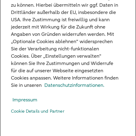
möchten mit uns Kontakt
zu können. Hierbei übermitteln wir ggf. Daten in
Drittländer außerhalb der EU, insbesondere die
aufnehmen? Nutzen Sie hierfür gerne unser
USA. Ihre Zustimmung ist freiwillig und kann
Kontaktformular.
jederzeit mit Wirkung für die Zukunft ohne
Angaben von Gründen widerrufen werden. Mit
„Optionale Cookies ablehnen“ widersprechen
Zum Kontaktformular
Sie der Verarbeitung nicht-funktionalen
Cookies. Über „Einstellungen verwalten“
können Sie Ihre Zustimmungen und Widerrufe
für die auf unserer Webseite eingesetzten
Cookies anpassen. Weitere Informationen finden
Unsere Niederlassungen
Sie in unseren
Datenschutzinformationen.
Kreditkarte
Impressum
Standpunkte
Cookie Details und Partner
Kontakt
Digital Banking
Karriere