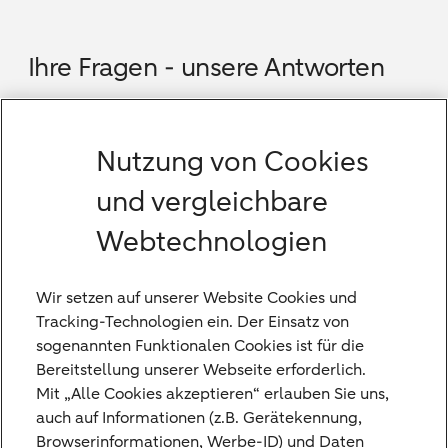
Ihre Fragen - unsere Antworten
Welche Services und Produkte bieten Sie an?
Nutzung von Cookies
Welche Besonderheiten prägen die Beratung
der Bethmann HAL in Düsseldorf?
und vergleichbare
Webtechnologien
In welcher Region beraten Sie von Düsseldorf
aus?
Wir setzen auf unserer Website Cookies und
Welche Rolle spielt die Anlageberatung bei
Tracking-Technologien ein. Der Einsatz von
der Bethmann HAL in Düsseldorf?
sogenannten Funktionalen Cookies ist für die
Bereitstellung unserer Webseite erforderlich.
Mit „Alle Cookies akzeptieren“ erlauben Sie uns,
auch auf Informationen (z.B. Gerätekennung,
Browserinformationen, Werbe-ID) und Daten