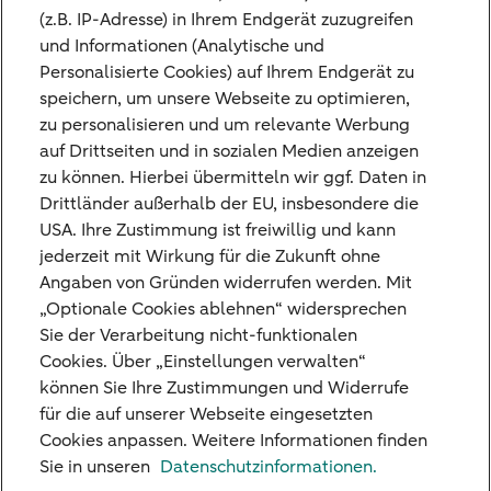
(z.B. IP-Adresse) in Ihrem Endgerät zuzugreifen
und Informationen (Analytische und
Personalisierte Cookies) auf Ihrem Endgerät zu
Kontaktieren Sie uns
speichern, um unsere Webseite zu optimieren,
zu personalisieren und um relevante Werbung
Sie haben Fragen oder Anregungen und
auf Drittseiten und in sozialen Medien anzeigen
möchten mit uns Kontakt
zu können. Hierbei übermitteln wir ggf. Daten in
Drittländer außerhalb der EU, insbesondere die
aufnehmen? Nutzen Sie hierfür gerne unser
USA. Ihre Zustimmung ist freiwillig und kann
Kontaktformular.
jederzeit mit Wirkung für die Zukunft ohne
Angaben von Gründen widerrufen werden. Mit
„Optionale Cookies ablehnen“ widersprechen
Zum Kontaktformular
Sie der Verarbeitung nicht-funktionalen
Cookies. Über „Einstellungen verwalten“
können Sie Ihre Zustimmungen und Widerrufe
für die auf unserer Webseite eingesetzten
Cookies anpassen. Weitere Informationen finden
Unsere Niederlassungen
Sie in unseren
Datenschutzinformationen.