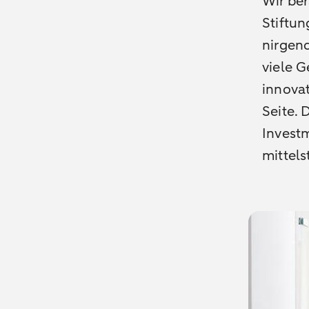
Wir be
Stiftun
nirgend
viele 
innova
Seite. 
Invest
mittel