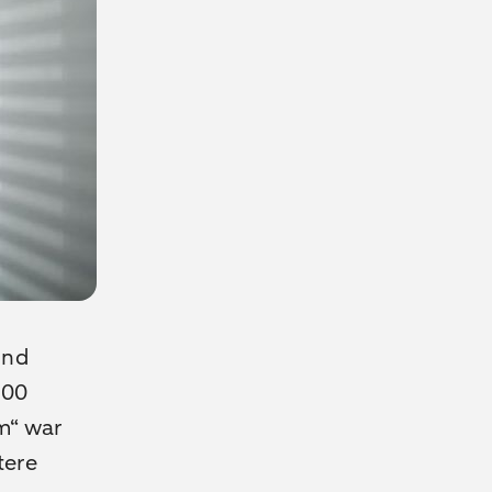
und
300
m“ war
tere