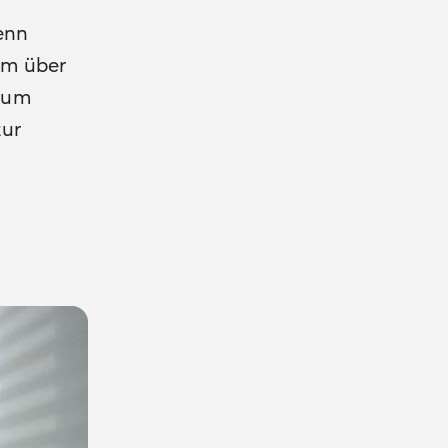
enn
Vom über
 zum
zur