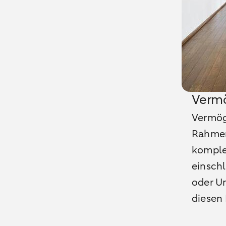
Vermö
Vermög
Rahmen
komple
einschl
oder U
diesen 