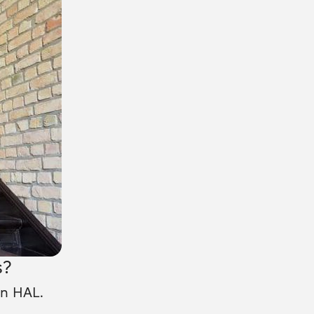
s?
nn HAL.