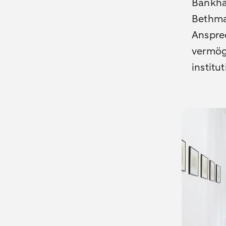
Bankhau
Bethma
Ansprec
vermög
instit