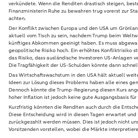
verkündete. Wenn die Renditen drastisch steigen, beste
Finanzministerin Ruhe zu bewahren trug vorerst zur Sta
achten.
Der Konflikt zwischen Europa und den USA um Grönlan
aktuell vom Tisch zu sein, nachdem Trump beim Weltwi
künftiges Abkommen geeinigt haben. Es muss abgewartet
geopolitische Risiko hoch. Ein erhöhtes Konfliktrisiko 
das Risiko, dass ausländische Investoren US-Anlagen ve
Die Tragfähigkeit der US-Schulden könnte dann schne
Das Wirtschaftswachstum in den USA hält aktuell weit
Ideen zur Lösung dieses Problems haben alle eines gem
Dennoch könnte die Trump-Regierung diesen Kurs ange
hoher Inflation ist jedoch keine gute Ausgangsbasis fü
Kurzfristig könnten die Renditen auch durch die Entsc
Diese Entscheidung wird in diesen Tagen erwartet und
zurückgezahlt werden müssen. Dies ist jedoch nicht u
Vorsitzenden vorstellen, wobei die Märkte interpretie