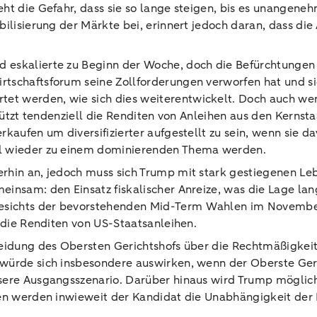
ht die Gefahr, dass sie so lange steigen, bis es unangene
bilisierung der Märkte bei, erinnert jedoch daran, dass di
d eskalierte zu Beginn der Woche, doch die Befürchtungen
rtschaftsforum seine Zollforderungen verworfen hat und s
 werden, wie sich dies weiterentwickelt. Doch auch wenn 
stützt tendenziell die Renditen von Anleihen aus den Kernst
rkaufen um diversifizierter aufgestellt zu sein, wenn sie d
ll wieder zu einem dominierenden Thema werden.
erhin an, jedoch muss sich Trump mit stark gestiegenen L
einsam: den Einsatz fiskalischer Anreize, was die Lage lan
sichts der bevorstehenden Mid-Term Wahlen im November f
r die Renditen von US-Staatsanleihen.
heidung des Obersten Gerichtshofs über die Rechtmäßigkei
 würde sich insbesondere auswirken, wenn der Oberste Geri
nsere Ausgangsszenario. Darüber hinaus wird Trump möglic
ren werden inwieweit der Kandidat die Unabhängigkeit der 