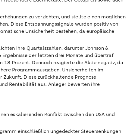
n, insbesondere Edelmetalle. Der Goldpreis sowie auch
lerhöhungen zu verzichten, und stellte einen möglichen
en. Diese Entspannungssignale wurden positiv von
lomatische Unsicherheit bestehen, da europäische
tlichten ihre Quartalszahlen, darunter Johnson &
e Ergebnisse der letzten drei Monate und übertraf
18 Prozent. Dennoch reagierte die Aktie negativ, da
höhere Programmausgaben, Unsicherheiten im
 Zukunft. Diese zurückhaltende Prognose
und Rentabilität aus. Anleger bewerten ihre
inen eskalierenden Konflikt zwischen den USA und
programm einschließlich ungedeckter Steuersenkungen