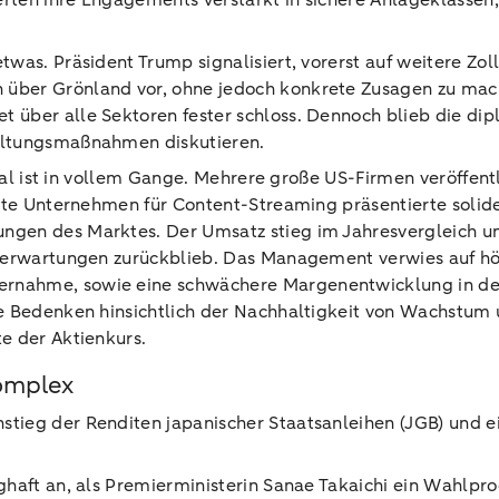
gerten ihre Engagements verstärkt in sichere Anlageklasse
was. Präsident Trump signalisiert, vorerst auf weitere Zol
über Grönland vor, ohne jedoch konkrete Zusagen zu mach
 über alle Sektoren fester schloss. Dennoch blieb die dip
geltungsmaßnahmen diskutieren.
rtal ist in vollem Gange. Mehrere große US-Firmen veröffen
ößte Unternehmen für Content-Streaming präsentierte solid
gen des Marktes. Der Umsatz stieg im Jahresvergleich um 
rkterwartungen zurückblieb. Das Management verwies auf 
rnahme, sowie eine schwächere Margenentwicklung in der
e Bedenken hinsichtlich der Nachhaltigkeit von Wachstum 
te der Aktienkurs.
omplex
tieg der Renditen japanischer Staatsanleihen (JGB) und e
nghaft an, als Premierministerin Sanae Takaichi ein Wahl