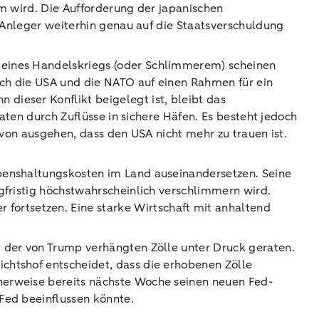
hm wird. Die Aufforderung der japanischen
e Anleger weiterhin genau auf die Staatsverschuldung
 eines Handelskriegs (oder Schlimmerem) scheinen
ich die USA und die NATO auf einen Rahmen für ein
dieser Konflikt beigelegt ist, bleibt das
aaten durch Zuflüsse in sichere Häfen. Es besteht jedoch
avon ausgehen, dass den USA nicht mehr zu trauen ist.
ebenshaltungskosten im Land auseinandersetzen. Seine
gfristig höchstwahrscheinlich verschlimmern wird.
ortsetzen. Eine starke Wirtschaft mit anhaltend
t der von Trump verhängten Zölle unter Druck geraten.
chtshof entscheidet, dass die erhobenen Zölle
herweise bereits nächste Woche seinen neuen Fed-
Fed beeinflussen könnte.