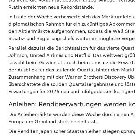
während die Volatilität deutlich anzog. Anleger verla
Platin erreichten neue Rekordstände.
In Laufe der Woche verbesserte sich das Marktumfeld et
diplomatischen Rahmen für ein zukünftiges Abkommen 
den Aktienmärkte aufgenommen, sodass die Wall Street
Staats- und Regierungschefs weiterhin mögliche Ver
Parallel dazu ist die Berichtssaison für das vierte Qua
Johnson, United Airlines und Netflix. Das weltweit gr
sowohl beim Gewinn als auch beim Umsatz die Erwartun
der Ausblick für das laufende Quartal hinter den Ma
Zusammenhang mit der Warner Brothers Discovery Übe
überschattete die soliden Quartalsergebnisse und löst
Erwartungen für 2026 neu und infolgedessen korrigier
Anleihen: Renditeerwartungen werden k
Die Anleihemärkte wurden diese Woche durch einen Ans
Europa um Grönland stark beeinflusst.
Die Renditen japanischer Staatsanleihen stiegen spru