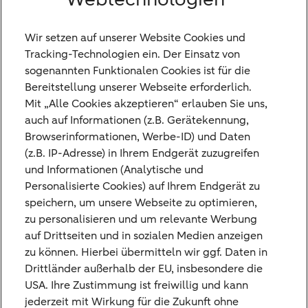
Aussicht auf eine weitere Zinserhöhung an,
insbesondere in den USA und Japan, während die
Wir setzen auf unserer Website Cookies und
Anleihenmärkte weiterhin von einer starken
Tracking-Technologien ein. Der Einsatz von
technischen Unterstützung und einer robusten
sogenannten Funktionalen Cookies ist für die
Emissionstätigkeit profitieren.
Bereitstellung unserer Webseite erforderlich.
Wir bleiben im mittleren Bereich der
Mit „Alle Cookies akzeptieren“ erlauben Sie uns,
Zinsstrukturkurve optimistisch, insbesondere im
auch auf Informationen (z.B. Gerätekennung,
Fünfjahressegment, wo die Bewertungen angesichts
Browserinformationen, Werbe-ID) und Daten
der politischen Unsicherheit und des Durationsrisiken
(z.B. IP-Adresse) in Ihrem Endgerät zuzugreifen
am langen Ende am attraktivsten erscheinen.
und Informationen (Analytische und
Personalisierte Cookies) auf Ihrem Endgerät zu
Redaktionsschluss: donnerstags, 15:00 Uhr
speichern, um unsere Webseite zu optimieren,
zu personalisieren und um relevante Werbung
Der vollständige Marktbericht steht unseren
auf Drittseiten und in sozialen Medien anzeigen
Kunden wöchentlich zur Verfügung.
zu können. Hierbei übermitteln wir ggf. Daten in
Drittländer außerhalb der EU, insbesondere die
USA. Ihre Zustimmung ist freiwillig und kann
Tags
jederzeit mit Wirkung für die Zukunft ohne