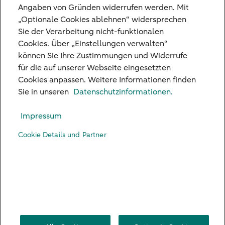
Angaben von Gründen widerrufen werden. Mit
Wochenkommentar
„Optionale Cookies ablehnen“ widersprechen
Sie der Verarbeitung nicht-funktionalen
Cookies. Über „Einstellungen verwalten“
können Sie Ihre Zustimmungen und Widerrufe
für die auf unserer Webseite eingesetzten
Cookies anpassen. Weitere Informationen finden
Unsere Niederlassungen
Sie in unseren
Datenschutzinformationen.
Kreditkarte
Impressum
Standpunkte
Cookie Details und Partner
Kontakt
Digital Banking
Karriere
Impressum
Rechtliche Hinweise
Datenschutz
US Persons