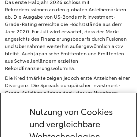
Das erste Halbjahr 2026 schloss mit
Rekordemissionen an den globalen Anleihemärkten
ab. Die Ausgabe von US-Bonds mit Investment-
Grade-Rating erreichte die Höchststände aus dem
Jahr 2020. Für Juli wird erwartet, dass der Markt
angesichts des Finanzierungsbedarfs durch Fusionen
und Übernahmen weiterhin außergewöhnlich aktiv
bleibt. Auch japanische Emittenten und Emittenten
aus Schwellenländern erzielten
Rekordfinanzierungsvolumina.
Die Kreditmärkte zeigen jedoch erste Anzeichen einer
Divergenz. Die Spreads europäischer Investment-
Grade-Anleihen blieben dank starker Nachfrage
stabil, während sich die Spreads europäischer
Hochzinsanleihen ausweiteten und die Ausfallraten
Nutzung von Cookies
bei US-Hochzinsanleihen auf den höchsten Stand seit
und vergleichbare
Anfang 2024 stiegen.
Die Märkte für Staatsanleihen passen sich der
Webtechnologien