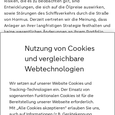
Risiken, die es zu beobachten gilt, sind
Entwicklungen, die sich auf die Ölpreise auswirken,
sowie Störungen des Schiffsverkehrs durch die Straße
von Hormus. Derzeit vertreten wir die Meinung, dass
Anleger an ihrer langfristigen Strategie festhalten und
keine wesentlichen Änderungen an ihrem Portfolio
vornehmen sollten.
Die globalen wirtschaftlichen Fundamentaldaten
Nutzung von Cookies
bleiben stabil. Das Wachstum verbesserte sich in den
und vergleichbare
letzten Wochen. Wir erwarten, dass die
Unternehmensgewinne in den kommenden 12
Webtechnologien
Monaten zweistellig wachsen werden, und die US-
Notenbank dürfte ihre Geldpolitik weiter lockern. Die
USA und Europa bleiben mit ihren fiskalischen
Wir setzen auf unserer Website Cookies und
Konjunkturmaßnahmen auf Kurs. Sollte sich der
Tracking-Technologien ein. Der Einsatz von
Konflikt schnell stabilisieren, dürften sich die Anleger
sogenannten Funktionalen Cookies ist für die
wieder auf die positiven Faktoren konzentrieren.
Bereitstellung unserer Webseite erforderlich.
Mit „Alle Cookies akzeptieren“ erlauben Sie uns,
auch auf Informationen (z.B. Gerätekennung,