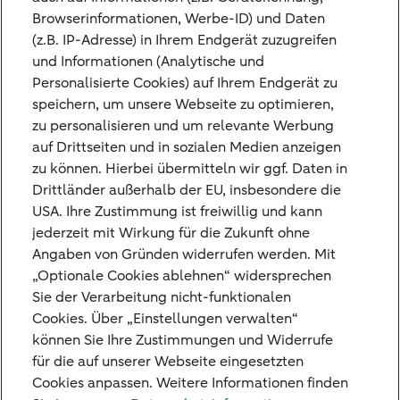
Tags
Browserinformationen, Werbe-ID) und Daten
(z.B. IP-Adresse) in Ihrem Endgerät zuzugreifen
Marktkommentar
und Informationen (Analytische und
Personalisierte Cookies) auf Ihrem Endgerät zu
speichern, um unsere Webseite zu optimieren,
zu personalisieren und um relevante Werbung
auf Drittseiten und in sozialen Medien anzeigen
zu können. Hierbei übermitteln wir ggf. Daten in
Bei dieser Ausarbeitung handelt es sich um
Drittländer außerhalb der EU, insbesondere die
eine unverbindlichen Einschätzung, deren
USA. Ihre Zustimmung ist freiwillig und kann
Inhalte sich auf die Zukunft beziehen und sich
jederzeit mit Wirkung für die Zukunft ohne
als unzutreffend herausstellen können.
Angaben von Gründen widerrufen werden. Mit
Diese Ausarbeitung wurde von uns sorgfältig
„Optionale Cookies ablehnen“ widersprechen
Rechtliche Hinweise
zusammengestellt und beruht auf Quellen,
Sie der Verarbeitung nicht-funktionalen
die wir für zuverlässig erachten. Zu einer
Cookies. Über „Einstellungen verwalten“
Mitteilung von künftigen Änderungen unserer
können Sie Ihre Zustimmungen und Widerrufe
Einschätzungen ist die Bethmann HAL nicht
für die auf unserer Webseite eingesetzten
verpflichtet. Diese Ausarbeitung ist keine
Cookies anpassen. Weitere Informationen finden