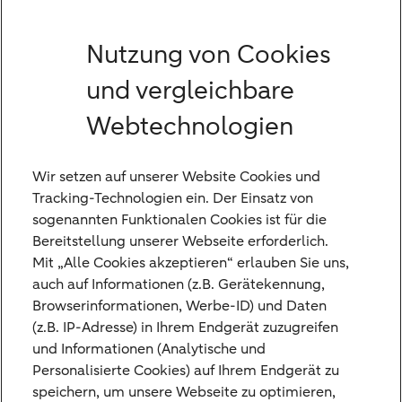
deutsche gesetzliche Einlagensicherung
geschützt sind. Der Gesamtbetrag Ihrer
Nutzung von Cookies
Einlagen ist nun bis zu einer Höhe von
und vergleichbare
100.000 EUR durch die Nederlandse
Webtechnologien
Depositogarantie (gesetzliche
Einlagensicherung der Niederlande)
Wir setzen auf unserer Website Cookies und
geschützt.
Tracking-Technologien ein. Der Einsatz von
sogenannten Funktionalen Cookies ist für die
Sollten Sie von dieser Fusion betroffen sein,
Bereitstellung unserer Webseite erforderlich.
haben Sie das Recht,
Mit „Alle Cookies akzeptieren“ erlauben Sie uns,
einlagensicherungsrelevante Einlagen, die
auch auf Informationen (z.B. Gerätekennung,
Browserinformationen, Werbe-ID) und Daten
den Betrag von 100.000 EUR übersteigen –
(z.B. IP-Adresse) in Ihrem Endgerät zuzugreifen
einschließlich aller aufgelaufenen Zinsen
und Informationen (Analytische und
und Erträge –, kostenfrei zu einer anderen
Personalisierte Cookies) auf Ihrem Endgerät zu
speichern, um unsere Webseite zu optimieren,
Bank zu übertragen. Dies gilt auch für