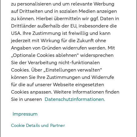
zu personalisieren und um relevante Werbung
Festgelder. Dieses Recht zur Übertragung
auf Drittseiten und in sozialen Medien anzeigen
kann bis zum 14. August 2026 geltend
zu können. Hierbei übermitteln wir ggf. Daten in
Drittländer außerhalb der EU, insbesondere die
gemacht werden.
USA. Ihre Zustimmung ist freiwillig und kann
Weitere Informationen zu der Nederlandse
jederzeit mit Wirkung für die Zukunft ohne
Angaben von Gründen widerrufen werden. Mit
Depositogarantie finden Sie auf der Website
„Optionale Cookies ablehnen“ widersprechen
der
De Nederlandsche Bank
.
Sie der Verarbeitung nicht-funktionalen
Cookies. Über „Einstellungen verwalten“
können Sie Ihre Zustimmungen und Widerrufe
für die auf unserer Webseite eingesetzten
Cookies anpassen. Weitere Informationen finden
Unsere Niederlassungen
Sie in unseren
Datenschutzinformationen.
Kreditkarte
Impressum
Standpunkte
Cookie Details und Partner
Kontakt
Digital Banking