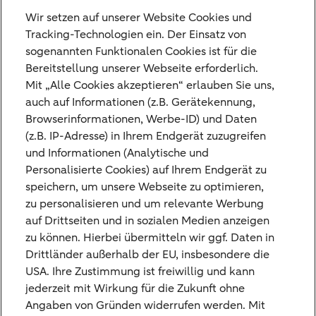
Wir setzen auf unserer Website Cookies und
Tags
Tracking-Technologien ein. Der Einsatz von
sogenannten Funktionalen Cookies ist für die
CIO Insights
Bereitstellung unserer Webseite erforderlich.
Mit „Alle Cookies akzeptieren“ erlauben Sie uns,
auch auf Informationen (z.B. Gerätekennung,
Browserinformationen, Werbe-ID) und Daten
(z.B. IP-Adresse) in Ihrem Endgerät zuzugreifen
und Informationen (Analytische und
Mehr
Personalisierte Cookies) auf Ihrem Endgerät zu
speichern, um unsere Webseite zu optimieren,
zu personalisieren und um relevante Werbung
auf Drittseiten und in sozialen Medien anzeigen
zu können. Hierbei übermitteln wir ggf. Daten in
Diese Ausarbeitung der ABN AMRO Bank N.V.
Drittländer außerhalb der EU, insbesondere die
Frankfurt Branch (nachfolgend „
Bethmann
USA. Ihre Zustimmung ist freiwillig und kann
HAL
“) stellt für sich gesehen weder ein
jederzeit mit Wirkung für die Zukunft ohne
Angebot noch eine Beratung, Empfehlung
Angaben von Gründen widerrufen werden. Mit