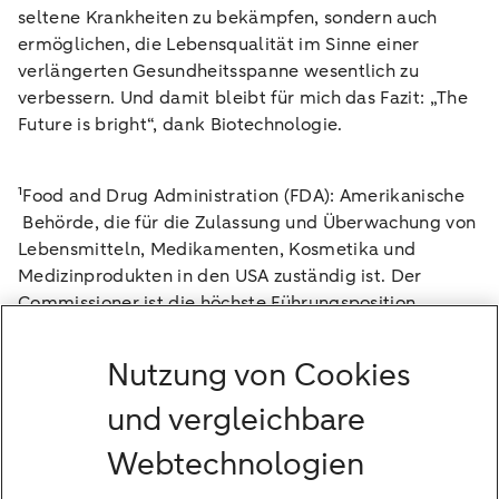
seltene Krankheiten zu bekämpfen, sondern auch
ermöglichen, die Lebensqualität im Sinne einer
verlängerten Gesundheitsspanne wesentlich zu
verbessern. Und damit bleibt für mich das Fazit: „The
Future is bright“, dank Biotechnologie.
¹Food and Drug Administration (FDA): Amerikanische
Behörde, die für die Zulassung und Überwachung von
Lebensmitteln, Medikamenten, Kosmetika und
Medizinprodukten in den USA zuständig ist. Der
Commissioner ist die höchste Führungsposition
innerhalb der FDA.
²Wir planen, die Zulassungszeit für Medikamente
Nutzung von Cookies
durch die FDA um Monate zu verkürzen.
und vergleichbare
³Die Mission, Amerika wieder gesund zu machen
(MAHA), umfasst (MABA) – Beschleunigung der
Webtechnologien
amerikanischen Biotechnologie.