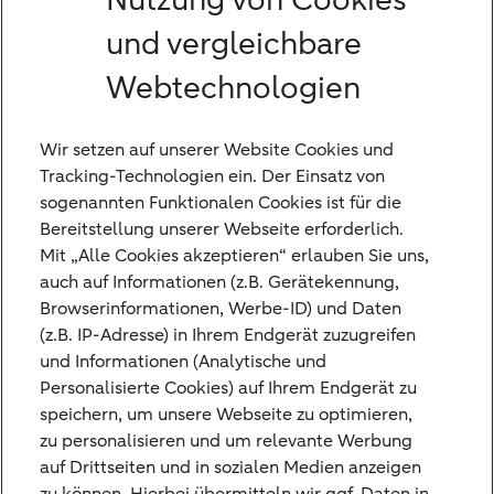
Nutzung von Cookies
und vergleichbare
Webtechnologien
Wir setzen auf unserer Website Cookies und
Tracking-Technologien ein. Der Einsatz von
sogenannten Funktionalen Cookies ist für die
Bereitstellung unserer Webseite erforderlich.
Mit „Alle Cookies akzeptieren“ erlauben Sie uns,
auch auf Informationen (z.B. Gerätekennung,
Browserinformationen, Werbe-ID) und Daten
(z.B. IP-Adresse) in Ihrem Endgerät zuzugreifen
Am Anfang der Vermögensplanung steht die
und Informationen (Analytische und
Frage, was Sie erreichen wollen. Denn
Personalisierte Cookies) auf Ihrem Endgerät zu
speichern, um unsere Webseite zu optimieren,
abgesehen vom Wunsch nach einem
zu personalisieren und um relevante Werbung
gewissen Wertzuwachs, der wohl alle
auf Drittseiten und in sozialen Medien anzeigen
Anleger eint, können die individuellen Ziele