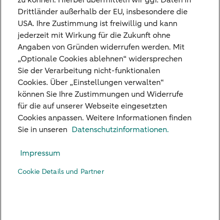
zu können. Hierbei übermitteln wir ggf. Daten in
Drittländer außerhalb der EU, insbesondere die
sehr unterschiedlich ausfallen. Diese und
USA. Ihre Zustimmung ist freiwillig und kann
wichtige weitere Fragen finde Sie in
jederzeit mit Wirkung für die Zukunft ohne
unserem Whitepaper.
Angaben von Gründen widerrufen werden. Mit
„Optionale Cookies ablehnen“ widersprechen
Sie der Verarbeitung nicht-funktionalen
Jetzt Whitepaper herunterladen (PDF, 3 MB)
Cookies. Über „Einstellungen verwalten“
können Sie Ihre Zustimmungen und Widerrufe
für die auf unserer Webseite eingesetzten
Cookies anpassen. Weitere Informationen finden
Unsere Niederlassungen
Sie in unseren
Datenschutzinformationen.
Kreditkarte
Impressum
Standpunkte
Cookie Details und Partner
Kontakt
Digital Banking
Karriere