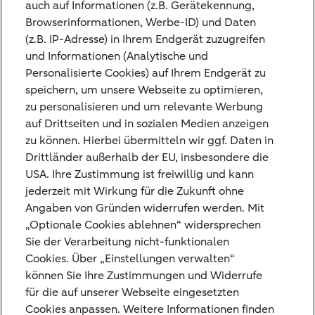
im Rahmen unseres ganzheitlichen
auch auf Informationen (z.B. Gerätekennung,
Browserinformationen, Werbe-ID) und Daten
Beratungsprozesses noch besprechen.
(z.B. IP-Adresse) in Ihrem Endgerät zuzugreifen
Vielleicht bringen Sie einige der Fragen zum
und Informationen (Analytische und
Nachdenken und fördern neue Erkenntnisse
Personalisierte Cookies) auf Ihrem Endgerät zu
speichern, um unsere Webseite zu optimieren,
zutage. In jedem Fall hoffen wir, dass sie
zu personalisieren und um relevante Werbung
Ihnen bei der strategisch ausgerichteten
auf Drittseiten und in sozialen Medien anzeigen
Vermögensanlage helfen. Oder – wer weiß
zu können. Hierbei übermitteln wir ggf. Daten in
Drittländer außerhalb der EU, insbesondere die
– bei der Vorbereitung auf ein persönliches
USA. Ihre Zustimmung ist freiwillig und kann
Kennenlerngespräch mit der Bethmann
jederzeit mit Wirkung für die Zukunft ohne
HAL.
Angaben von Gründen widerrufen werden. Mit
„Optionale Cookies ablehnen“ widersprechen
Sie der Verarbeitung nicht-funktionalen
Jetzt Whitepaper herunterladen (PDF, 1 MB)
Cookies. Über „Einstellungen verwalten“
können Sie Ihre Zustimmungen und Widerrufe
für die auf unserer Webseite eingesetzten
Cookies anpassen. Weitere Informationen finden