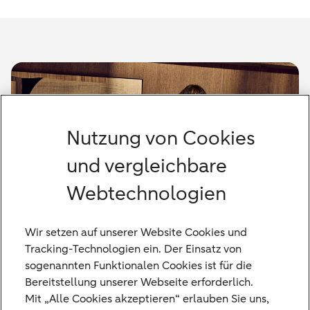
Nutzung von Cookies
und vergleichbare
Webtechnologien
Wir setzen auf unserer Website Cookies und
Tracking-Technologien ein. Der Einsatz von
sogenannten Funktionalen Cookies ist für die
In diesem Whitepaper zeigen wir Ihne in
Bereitstellung unserer Webseite erforderlich.
insgesamt drei Kapiteln, welche Themen wir
Mit „Alle Cookies akzeptieren“ erlauben Sie uns,