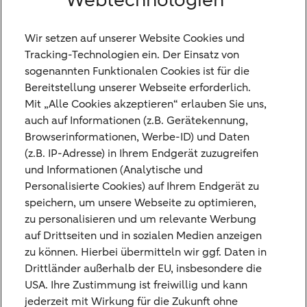
Webtechnologien
Wir setzen auf unserer Website Cookies und
Falls auch Sie sich diese Frage schon
Tracking-Technologien ein. Der Einsatz von
gestellt haben, können wir Sie beruhigen.
sogenannten Funktionalen Cookies ist für die
Frauen investieren zwar seltener als Männer,
Bereitstellung unserer Webseite erforderlich.
Mit „Alle Cookies akzeptieren“ erlauben Sie uns,
aber wenn sie es tun, sind sie häufig sogar
auch auf Informationen (z.B. Gerätekennung,
die besseren Börsianer: umsichtig,
Browserinformationen, Werbe-ID) und Daten
vorausschauend, geduldig.* Warum diese
(z.B. IP-Adresse) in Ihrem Endgerät zuzugreifen
und Informationen (Analytische und
Eigenschaften wichtig sind, um am
Personalisierte Cookies) auf Ihrem Endgerät zu
Aktienmarkt erfolgreich zu sein, erfahren Sie
speichern, um unsere Webseite zu optimieren,
in diesem Dokument.
zu personalisieren und um relevante Werbung
auf Drittseiten und in sozialen Medien anzeigen
zu können. Hierbei übermitteln wir ggf. Daten in
Drittländer außerhalb der EU, insbesondere die
*„Zum Rätsel der Aktienmarktteilnehmer in
USA. Ihre Zustimmung ist freiwillig und kann
Deutschland“ (Ebert, Grote & Laudenbach,
jederzeit mit Wirkung für die Zukunft ohne