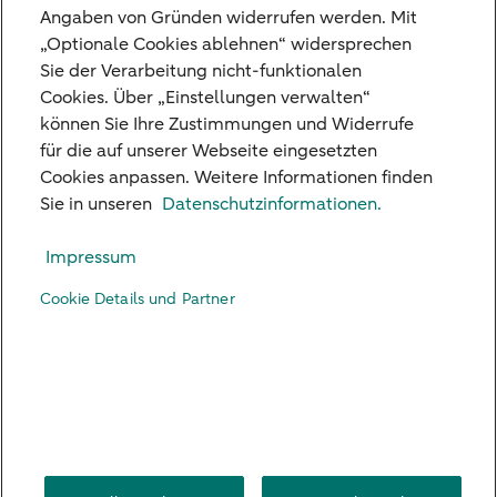
2019)
Angaben von Gründen widerrufen werden. Mit
„Optionale Cookies ablehnen“ widersprechen
Sie der Verarbeitung nicht-funktionalen
Jetzt Whitepaper herunterladen (PDF, 584 KB)
Cookies. Über „Einstellungen verwalten“
können Sie Ihre Zustimmungen und Widerrufe
für die auf unserer Webseite eingesetzten
Cookies anpassen. Weitere Informationen finden
Unsere Niederlassungen
Sie in unseren
Datenschutzinformationen.
Kreditkarte
Impressum
Standpunkte
Cookie Details und Partner
Kontakt
Digital Banking
Karriere
Impressum
Rechtliche Hinweise
Datenschutz
US Persons