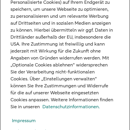
Vermögensanlage und -planung
Personalisierte Cookies) auf Ihrem Endgerät zu
speichern, um unsere Webseite zu optimieren,
sensibilisieren – und Tipps geben, wie Sie es
zu personalisieren und um relevante Werbung
besser machen können. Außerdem stellen
auf Drittseiten und in sozialen Medien anzeigen
wir Ihnen unseren fünfstufigen
zu können. Hierbei übermitteln wir ggf. Daten in
Drittländer außerhalb der EU, insbesondere die
Beratungsprozess vor: von der Analyse der
USA. Ihre Zustimmung ist freiwillig und kann
Ausgangssituation bis zum individuellen
jederzeit mit Wirkung für die Zukunft ohne
Vermögenskonzept.
Angaben von Gründen widerrufen werden. Mit
„Optionale Cookies ablehnen“ widersprechen
Sie der Verarbeitung nicht-funktionalen
Jetzt PDF downloaden (PDF, 488 KB)
Cookies. Über „Einstellungen verwalten“
können Sie Ihre Zustimmungen und Widerrufe
für die auf unserer Webseite eingesetzten
Cookies anpassen. Weitere Informationen finden
Unsere Niederlassungen
Sie in unseren
Datenschutzinformationen.
Kreditkarte
Impressum
Standpunkte