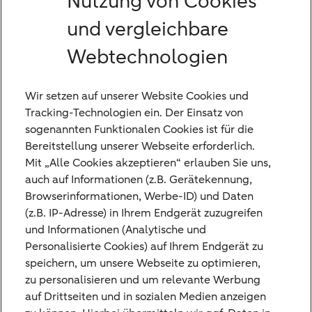
Nutzung von Cookies
und vergleichbare
Berufseinstieg
Webtechnologien
Du hast schon erste Berufserfahrung?
Perfekt. Dank unserer offenen
Wir setzen auf unserer Website Cookies und
Unternehmens- und Feedbackkultur kannst
Tracking-Technologien ein. Der Einsatz von
du dich hier bestens weiterentwickeln.
sogenannten Funktionalen Cookies ist für die
Tauche tiefer in deinen Fachbereich ein und
Bereitstellung unserer Webseite erforderlich.
Mit „Alle Cookies akzeptieren“ erlauben Sie uns,
spezialisiere dich, indem du weitere
auch auf Informationen (z.B. Gerätekennung,
praktische Erfahrungen sammelst.
Browserinformationen, Werbe-ID) und Daten
(z.B. IP-Adresse) in Ihrem Endgerät zuzugreifen
und Informationen (Analytische und
Personalisierte Cookies) auf Ihrem Endgerät zu
speichern, um unsere Webseite zu optimieren,
zu personalisieren und um relevante Werbung
auf Drittseiten und in sozialen Medien anzeigen