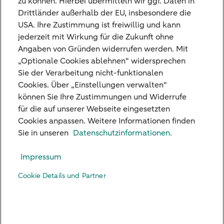
zu können. Hierbei übermitteln wir ggf. Daten in
Klingt interessant?
Drittländer außerhalb der EU, insbesondere die
USA. Ihre Zustimmung ist freiwillig und kann
Wir freuen uns, dich kennenzulernen.
jederzeit mit Wirkung für die Zukunft ohne
Angaben von Gründen widerrufen werden. Mit
„Optionale Cookies ablehnen“ widersprechen
Jetzt bewerben
Sie der Verarbeitung nicht-funktionalen
Cookies. Über „Einstellungen verwalten“
können Sie Ihre Zustimmungen und Widerrufe
für die auf unserer Webseite eingesetzten
Cookies anpassen. Weitere Informationen finden
Unsere Niederlassungen
Sie in unseren
Datenschutzinformationen.
Kreditkarte
Impressum
Standpunkte
Cookie Details und Partner
Kontakt
Digital Banking
Karriere