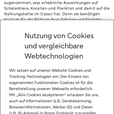
zugenommen, was erhebliche Auswirkungen auf
Schalentiere, Korallen und Plankton und damit auf die
Nahrungskette im Ozean hat. Denn sie benötigen
Kalzium für die Bildung ihrer Schalen und Skelette.
Nutzung von Cookies
1
Water-Worlds
und vergleichbare
2
Millenniums-Entwicklungsziele der Vereinten
Webtechnologien
Nationen
3
Ziel 14 | Abteilung für Wirtschaft und Soziales
Wir setzen auf unserer Website Cookies und
4
Nizza-Verpflichtungen für den Ozean
Tracking-Technologien ein. Der Einsatz von
5
Planetarische Grenzen – Stockholm Resilience
sogenannten Funktionalen Cookies ist für die
Centre
Bereitstellung unserer Webseite erforderlich.
Mit „Alle Cookies akzeptieren“ erlauben Sie uns,
auch auf Informationen (z.B. Gerätekennung,
Tags
Browserinformationen, Werbe-ID) und Daten
(z.B. IP-Adresse) in Ihrem Endgerät zuzugreifen