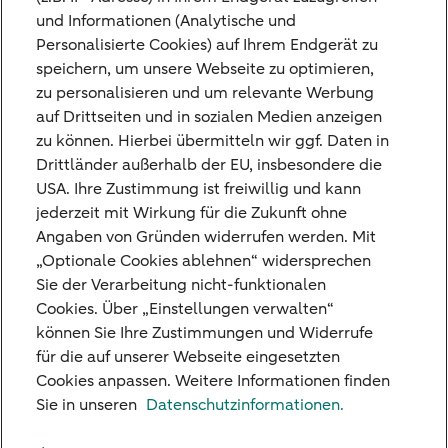
Investing for better
und Informationen (Analytische und
Personalisierte Cookies) auf Ihrem Endgerät zu
speichern, um unsere Webseite zu optimieren,
zu personalisieren und um relevante Werbung
auf Drittseiten und in sozialen Medien anzeigen
zu können. Hierbei übermitteln wir ggf. Daten in
Disclaimer
Drittländer außerhalb der EU, insbesondere die
USA. Ihre Zustimmung ist freiwillig und kann
Diese Ausarbeitung der ABN AMRO Bank N.V.
jederzeit mit Wirkung für die Zukunft ohne
Frankfurt Branch (nachfolgend „Bethmann
Angaben von Gründen widerrufen werden. Mit
HAL") stellt weder ein Angebot noch eine
„Optionale Cookies ablehnen“ widersprechen
Beratung oder Aufforderung zum Kauf oder
Wichtige Hinweise
Sie der Verarbeitung nicht-funktionalen
Verkauf irgendeiner Finanzanlage noch eine
Cookies. Über „Einstellungen verwalten“
offizielle Bestätigung einer Transaktion dar,
können Sie Ihre Zustimmungen und Widerrufe
sondern dient ausschließlich der Information
für die auf unserer Webseite eingesetzten
des Kunden. Der Kunde, an den sich diese
Cookies anpassen. Weitere Informationen finden
Ausarbeitung richtet, ist Kunde im Sinne des §
Unsere Niederlassungen
Sie in unseren
Datenschutzinformationen.
67 WpHG.
Kreditkarte